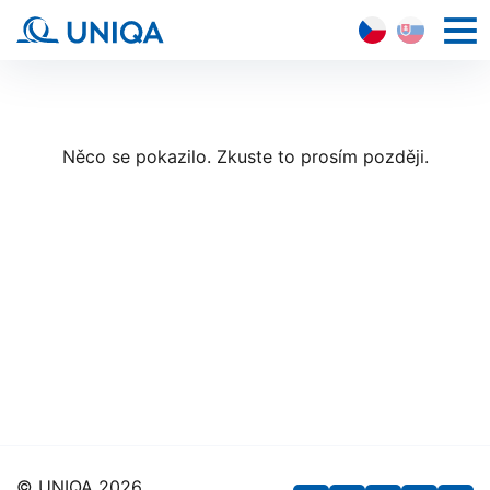
CZ
SK
HLAVN
NAVI
Něco se pokazilo. Zkuste to prosím později.
© UNIQA 2026