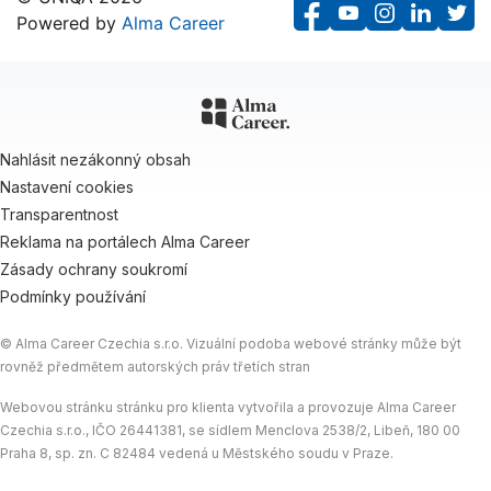
Powered by
Alma Career
F
Y
I
L
T
a
o
n
i
w
c
u
s
n
i
e
T
t
k
t
b
u
a
e
t
Nahlásit nezákonný obsah
o
b
g
d
e
Nastavení cookies
o
e
r
I
r
Transparentnost
k
a
n
Reklama na portálech Alma Career
m
Zásady ochrany soukromí
Podmínky používání
© Alma Career Czechia s.r.o. Vizuální podoba webové stránky může být
rovněž předmětem autorských práv třetích stran
Webovou stránku stránku pro klienta vytvořila a provozuje Alma Career
Czechia s.r.o., IČO 26441381, se sídlem Menclova 2538/2, Libeň, 180 00
Praha 8, sp. zn. C 82484 vedená u Městského soudu v Praze.