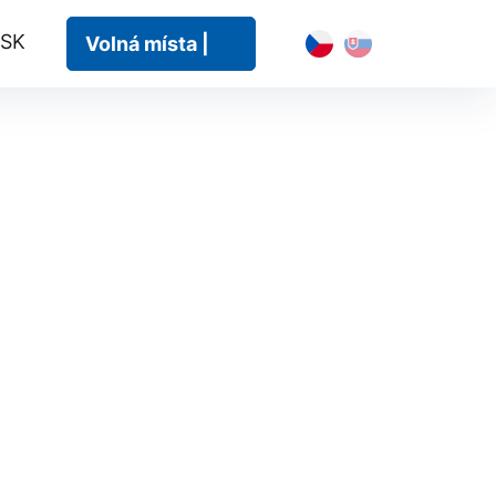
 SK
CZ
SK
Volná místa |