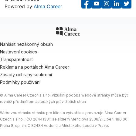
Powered by
Alma Career
F
Y
I
L
T
a
o
n
i
w
c
u
s
n
i
e
T
t
k
t
b
u
a
e
t
Nahlásit nezákonný obsah
o
b
g
d
e
Nastavení cookies
o
e
r
I
r
Transparentnost
k
a
n
Reklama na portálech Alma Career
m
Zásady ochrany soukromí
Podmínky používání
© Alma Career Czechia s.r.o. Vizuální podoba webové stránky může být
rovněž předmětem autorských práv třetích stran
Webovou stránku stránku pro klienta vytvořila a provozuje Alma Career
Czechia s.r.o., IČO 26441381, se sídlem Menclova 2538/2, Libeň, 180 00
Praha 8, sp. zn. C 82484 vedená u Městského soudu v Praze.