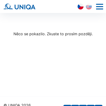
CZ
SK
HLAVN
NAVI
Něco se pokazilo. Zkuste to prosím později.
© UNIQA 2026