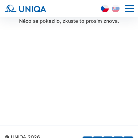
CZ
SK
HLAVN
NAVI
Něco se pokazilo, zkuste to prosím znova.
© UNIQA 2026