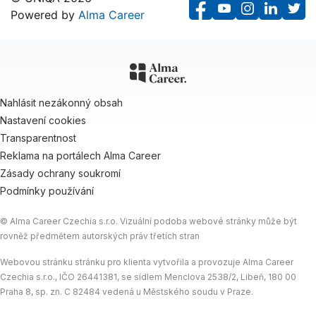
Powered by
Alma Career
F
Y
I
L
T
a
o
n
i
w
c
u
s
n
i
e
T
t
k
t
b
u
a
e
t
Nahlásit nezákonný obsah
o
b
g
d
e
Nastavení cookies
o
e
r
I
r
Transparentnost
k
a
n
Reklama na portálech Alma Career
m
Zásady ochrany soukromí
Podmínky používání
© Alma Career Czechia s.r.o. Vizuální podoba webové stránky může být
rovněž předmětem autorských práv třetích stran
Webovou stránku stránku pro klienta vytvořila a provozuje Alma Career
Czechia s.r.o., IČO 26441381, se sídlem Menclova 2538/2, Libeň, 180 00
Praha 8, sp. zn. C 82484 vedená u Městského soudu v Praze.