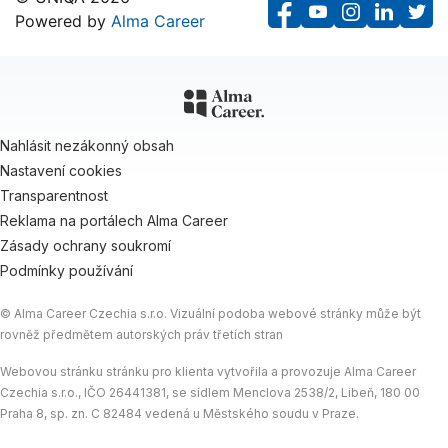
Powered by
Alma Career
F
Y
I
L
T
a
o
n
i
w
c
u
s
n
i
e
T
t
k
t
b
u
a
e
t
Nahlásit nezákonný obsah
o
b
g
d
e
Nastavení cookies
o
e
r
I
r
Transparentnost
k
a
n
Reklama na portálech Alma Career
m
Zásady ochrany soukromí
Podmínky používání
© Alma Career Czechia s.r.o. Vizuální podoba webové stránky může být
rovněž předmětem autorských práv třetích stran
Webovou stránku stránku pro klienta vytvořila a provozuje Alma Career
Czechia s.r.o., IČO 26441381, se sídlem Menclova 2538/2, Libeň, 180 00
Praha 8, sp. zn. C 82484 vedená u Městského soudu v Praze.