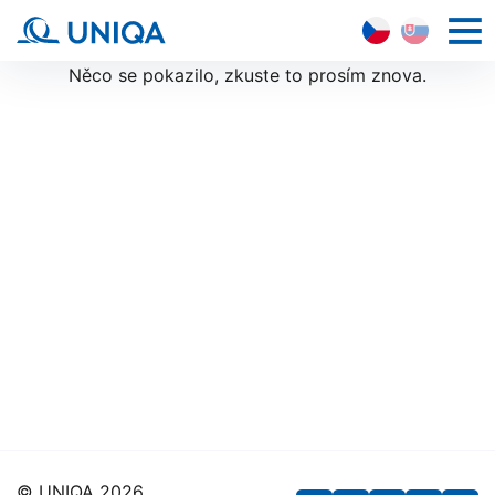
CZ
SK
HLAVN
NAVI
Něco se pokazilo, zkuste to prosím znova.
© UNIQA 2026